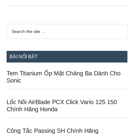
Dàn
Áo
SH
Sidebar
300i
Search
the
chính
Cho
site
SHVN
...
Các
BÀI NỔI BẬT
Đời
Tem Titanium Ốp Mặt Chảng Ba Dành Cho
Sonic
Lốc Nồi AirBlade PCX Click Vario 125 150
Chính Hãng Honda
Công Tắc Passing SH Chính Hãng