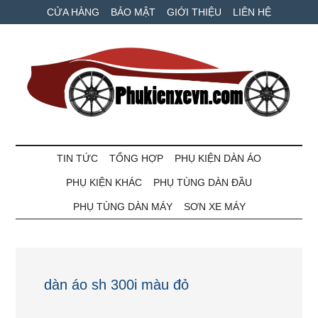
Skip
Skip
Bỏ
CỬA HÀNG
BẢO MẬT
GIỚI THIỆU
LIÊN HỆ
to
to
qua
main
secondary
primary
content
menu
sidebar
Phụ
Phụ
tùng
TIN TỨC
TỔNG HỢP
PHỤ KIỆN DÀN ÁO
kiện
xe
PHỤ KIỆN KHÁC
PHỤ TÙNG DÀN ĐẦU
máy
xe
và
PHỤ TÙNG DÀN MÁY
SƠN XE MÁY
ô
VN
tô
giá
tốt
dàn áo sh 300i màu đỏ
nhất