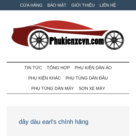
Skip
Skip
Bỏ
CỬA HÀNG
BẢO MẬT
GIỚI THIỆU
LIÊN HỆ
to
to
qua
main
secondary
primary
content
menu
sidebar
Phụ
Phụ
tùng
TIN TỨC
TỔNG HỢP
PHỤ KIỆN DÀN ÁO
kiện
xe
PHỤ KIỆN KHÁC
PHỤ TÙNG DÀN ĐẦU
máy
xe
và
PHỤ TÙNG DÀN MÁY
SƠN XE MÁY
ô
VN
tô
giá
tốt
dây dàu earl's chính hãng
nhất