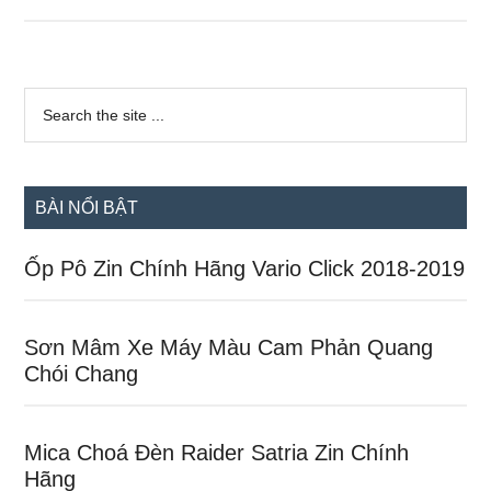
Xe
Khủng
Với
Sidebar
Dàn
Search
the
chính
Đồ
site
Chơi
...
Xe
BÀI NỔI BẬT
Exciter
Hot
Ốp Pô Zin Chính Hãng Vario Click 2018-2019
Nhất
Sơn Mâm Xe Máy Màu Cam Phản Quang
Chói Chang
Mica Choá Đèn Raider Satria Zin Chính
Hãng