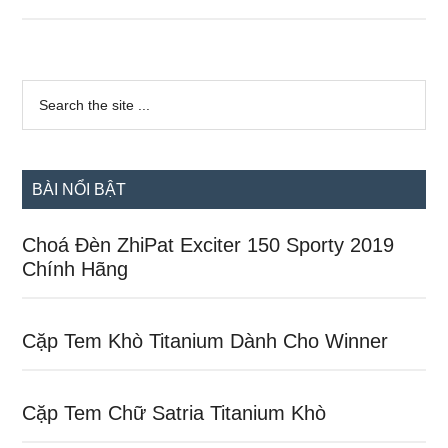
Giá
Dàn
Áo
Sidebar
Xe
Search
the
chính
Sirus
site
Chính
...
Hãng
BÀI NỔI BẬT
Yamaha
Choá Đèn ZhiPat Exciter 150 Sporty 2019
Chính Hãng
Cặp Tem Khò Titanium Dành Cho Winner
Cặp Tem Chữ Satria Titanium Khò