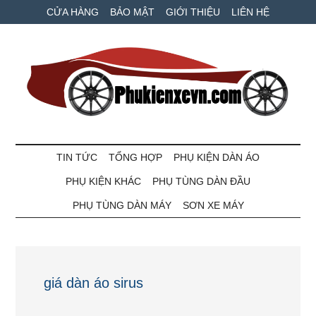
Skip
Skip
Bỏ
CỬA HÀNG
BẢO MẬT
GIỚI THIỆU
LIÊN HỆ
to
to
qua
main
secondary
primary
content
menu
sidebar
Phụ
Phụ
tùng
TIN TỨC
TỔNG HỢP
PHỤ KIỆN DÀN ÁO
kiện
xe
PHỤ KIỆN KHÁC
PHỤ TÙNG DÀN ĐẦU
máy
xe
và
PHỤ TÙNG DÀN MÁY
SƠN XE MÁY
ô
VN
tô
giá
tốt
giá dàn áo sirus
nhất