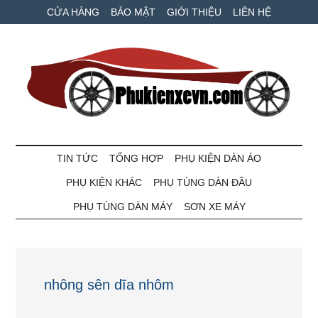
Skip
Skip
Bỏ
CỬA HÀNG
BẢO MẬT
GIỚI THIỆU
LIÊN HỆ
to
to
qua
main
secondary
primary
content
menu
sidebar
Phụ
Phụ
tùng
TIN TỨC
TỔNG HỢP
PHỤ KIỆN DÀN ÁO
kiện
xe
PHỤ KIỆN KHÁC
PHỤ TÙNG DÀN ĐẦU
máy
xe
và
PHỤ TÙNG DÀN MÁY
SƠN XE MÁY
ô
VN
tô
giá
tốt
nhông sên dĩa nhôm
nhất