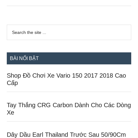
Sên
Dĩa
Chính
Sidebar
Hãng
Search
the
chính
Các
site
Loại
...
Xe
BÀI NỔI BẬT
Shop Đồ Chơi Xe Vario 150 2017 2018 Cao
Cấp
Tay Thắng CRG Carbon Dành Cho Các Dòng
Xe
Dây Dầu Earl Thailand Trước Sau 50/90Cm