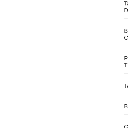
T
D
B
C
P
T
T
B
G