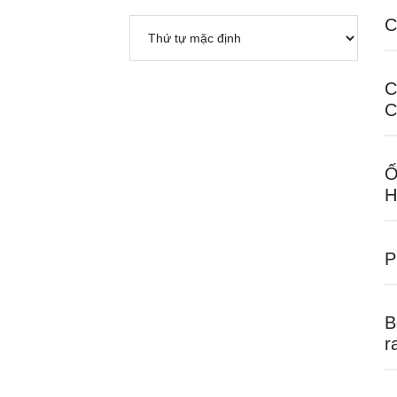
C
C
C
Ố
H
P
B
r