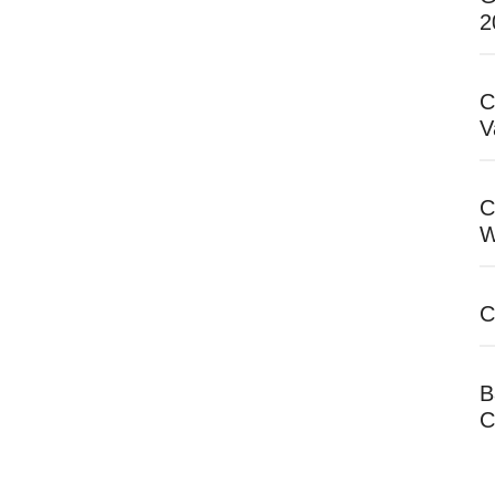
2
C
V
C
W
C
B
C