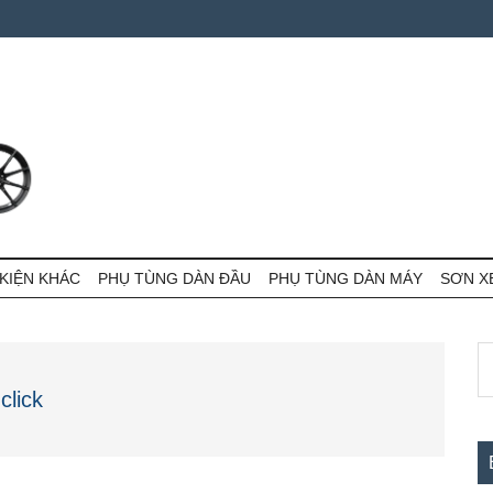
KIỆN KHÁC
PHỤ TÙNG DÀN ĐẦU
PHỤ TÙNG DÀN MÁY
SƠN X
S
S
th
c
click
si
...