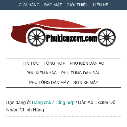
Skip
Skip
Bỏ
CỬA HÀNG
BẢO MẬT
GIỚI THIỆU
LIÊN HỆ
to
to
qua
main
secondary
primary
content
menu
sidebar
Phụ
Phụ
tùng
TIN TỨC
TỔNG HỢP
PHỤ KIỆN DÀN ÁO
kiện
xe
PHỤ KIỆN KHÁC
PHỤ TÙNG DÀN ĐẦU
máy
xe
và
PHỤ TÙNG DÀN MÁY
SƠN XE MÁY
ô
VN
tô
Bạn đang ở:
Trang chủ
/
Tổng hợp
/
Dàn Áo Exciter Đỏ
giá
Nhám Chính Hãng
tốt
nhất