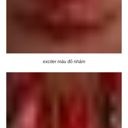
exciter màu đỏ nhám