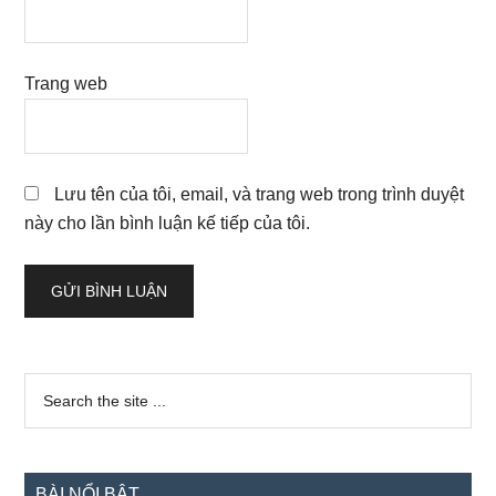
Trang web
Lưu tên của tôi, email, và trang web trong trình duyệt
này cho lần bình luận kế tiếp của tôi.
Sidebar
Search
the
chính
site
...
BÀI NỔI BẬT