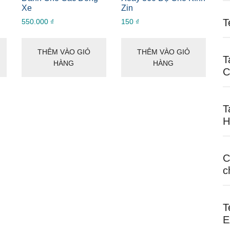
Xe
Zin
T
550.000
₫
150
₫
THÊM VÀO GIỎ
THÊM VÀO GIỎ
T
HÀNG
HÀNG
C
T
H
C
c
T
E