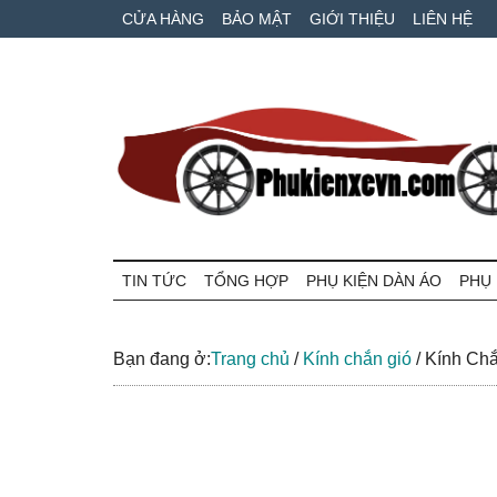
Skip
Skip
Bỏ
CỬA HÀNG
BẢO MẬT
GIỚI THIỆU
LIÊN HỆ
to
to
qua
main
secondary
primary
content
menu
sidebar
Phụ
Phụ
tùng
TIN TỨC
TỔNG HỢP
PHỤ KIỆN DÀN ÁO
PHỤ 
kiện
xe
máy
xe
và
Bạn đang ở:
Trang chủ
/
Kính chắn gió
/
Kính Chắ
ô
VN
tô
giá
tốt