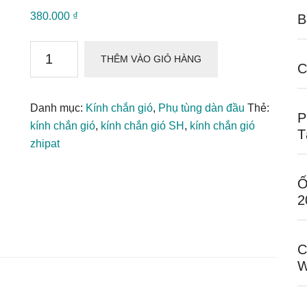
380.000
₫
B
Kính
THÊM VÀO GIỎ HÀNG
Chắn
C
Gió
Xe
Danh mục:
Kính chắn gió
,
Phụ tùng dàn đầu
Thẻ:
P
SH
kính chắn gió
,
kính chắn gió SH
,
kính chắn gió
T
Chính
zhipat
Hãng
Zhipat
Ố
Full
2
Box
số
lượng
C
W