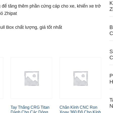
K
g để tăng thêm phần cứng cáp cho xe, khiến xe trở
Z
ó Zhipat
B
l Box chất lượng, giá tốt nhất
C
S
C
P
H
T
N
Tay Thắng CRG Titan
Chân Kính CNC Ron
Dành Cho Các Dòng
Xoay 360 Độ Cho Kính