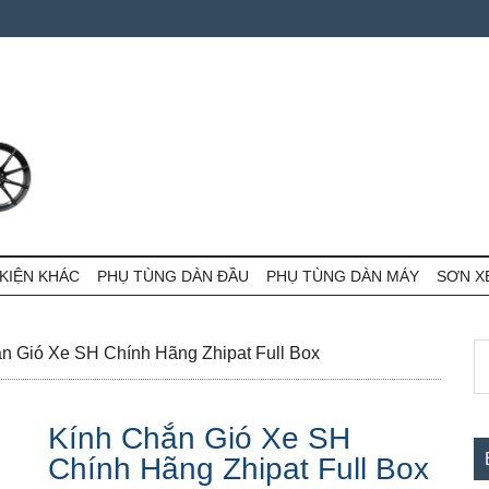
KIỆN KHÁC
PHỤ TÙNG DÀN ĐẦU
PHỤ TÙNG DÀN MÁY
SƠN X
S
S
n Gió Xe SH Chính Hãng Zhipat Full Box
th
c
si
Kính Chắn Gió Xe SH
...
Chính Hãng Zhipat Full Box