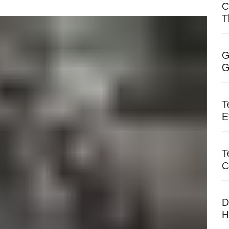
C
T
G
G
T
E
T
C
D
H