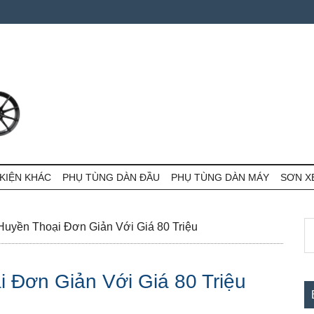
KIỆN KHÁC
PHỤ TÙNG DÀN ĐẦU
PHỤ TÙNG DÀN MÁY
SƠN X
S
S
Huyền Thoại Đơn Giản Với Giá 80 Triệu
th
c
si
i Đơn Giản Với Giá 80 Triệu
...