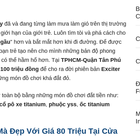
B
C
ay
đã và đang từng làm mưa làm gió trên thị trường
ới hạn của giới trẻ. Luôn tìm tòi và phá cách cho
C
ngầu
” hơn và bắt mắt hơn khi đi đường. Để được
bạn trẻ tạo nên cho mình những bản độ phong
n có thể hầm hố hơn. Tại
TPHCM-Quận Tân Phú
C
100 triệu đồng
để cho ra đời phiên bản
Exciter
ững món đồ chơi khá đắt đỏ.
Đ
F
ay toàn bộ bằng những món đồ chơi đắt tiền như:
cổ pô xe titanium
,
phuộc yss
,
ốc titanium
M
I
Mà Đẹp Với Giá 80 Triệu Tại Cửa