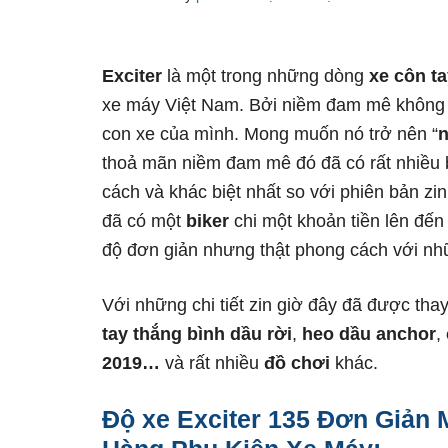
nhất
Exciter
là một trong những dòng
xe côn t
xe máy Việt Nam. Bởi niềm đam mê không gi
con xe của mình. Mong muốn nó trở nên “
thoả mãn niềm đam mê đó đã có rất nhiều 
cách và khác biệt nhất so với phiên bản zi
đã có một
biker
chi một khoản tiền lên đến
độ đơn giản nhưng thật phong cách với nh
Với những chi tiết zin giờ đây đã được th
tay thắng bình dầu rời
,
heo dầu anchor
,
2019…
và rất nhiều
đồ chơi
khác.
Độ xe Exciter 135 Đơn Giản 