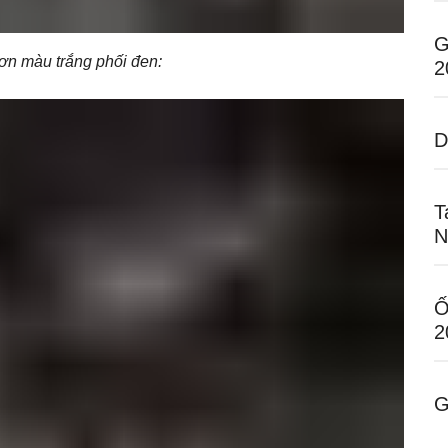
G
ơn màu trắng phối đen:
2
D
T
N
Ố
2
G