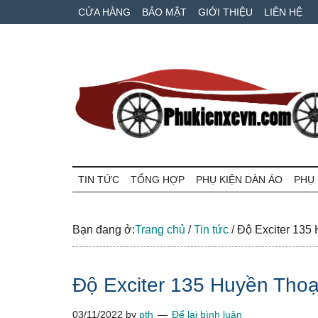
Skip
Skip
Bỏ
CỬA HÀNG
BẢO MẬT
GIỚI THIỆU
LIÊN HỆ
to
to
qua
main
secondary
primary
content
menu
sidebar
Phụ
Phụ
tùng
TIN TỨC
TỔNG HỢP
PHỤ KIỆN DÀN ÁO
PHỤ 
kiện
xe
máy
xe
và
Bạn đang ở:
Trang chủ
/
Tin tức
/
Độ Exciter 135 
ô
VN
tô
Độ Exciter 135 Huyền Thoạ
giá
tốt
03/11/2022
by
pth
Để lại bình luận