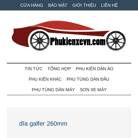
Skip
Skip
Bỏ
CỬA HÀNG
BẢO MẬT
GIỚI THIỆU
LIÊN HỆ
to
to
qua
main
secondary
primary
content
menu
sidebar
Phụ
Phụ
tùng
TIN TỨC
TỔNG HỢP
PHỤ KIỆN DÀN ÁO
kiện
xe
PHỤ KIỆN KHÁC
PHỤ TÙNG DÀN ĐẦU
máy
xe
và
PHỤ TÙNG DÀN MÁY
SƠN XE MÁY
ô
VN
tô
giá
tốt
dĩa galfer 260mm
nhất