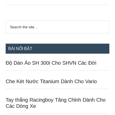
Exciter
135
Huyền
Sidebar
Thoại
Search
the
chính
Đơn
site
Giản
...
Với
BÀI NỔI BẬT
Giá
80
Độ Dàn Áo SH 300i Cho SHVN Các Đời
Triệu
Che Két Nước Titanium Dành Cho Vario
Tay thắng Racingboy Tăng Chỉnh Dành Cho
Các Dòng Xe