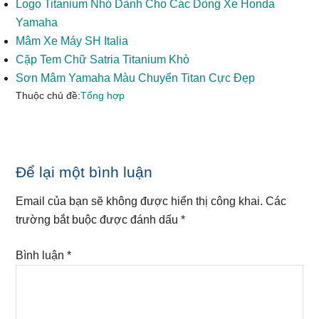
Logo Titanium Nhỏ Dành Cho Các Dòng Xe Honda
Yamaha
Mâm Xe Máy SH Italia
Cặp Tem Chữ Satria Titanium Khò
Sơn Mâm Yamaha Màu Chuyển Titan Cực Đẹp
Thuộc chủ đề:
Tổng hợp
Reader
Để lại một bình luận
Interactions
Email của bạn sẽ không được hiển thị công khai.
Các
trường bắt buộc được đánh dấu
*
Bình luận
*