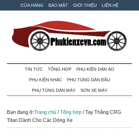
Skip
Skip
Bỏ
CỬA HÀNG
BẢO MẬT
GIỚI THIỆU
LIÊN HỆ
to
to
qua
main
secondary
primary
content
menu
sidebar
Phụ
Phụ
tùng
TIN TỨC
TỔNG HỢP
PHỤ KIỆN DÀN ÁO
kiện
xe
PHỤ KIỆN KHÁC
PHỤ TÙNG DÀN ĐẦU
máy
xe
và
PHỤ TÙNG DÀN MÁY
SƠN XE MÁY
ô
VN
tô
Bạn đang ở:
Trang chủ
/
Tổng hợp
/
Tay Thắng CRG
giá
Titan Dành Cho Các Dòng Xe
tốt
nhất