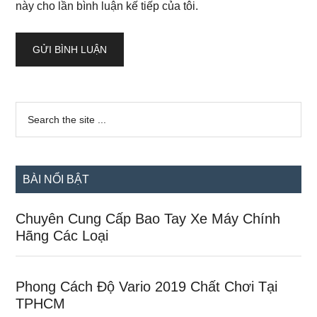
này cho lần bình luận kế tiếp của tôi.
Sidebar
Search
the
chính
site
...
BÀI NỔI BẬT
Chuyên Cung Cấp Bao Tay Xe Máy Chính
Hãng Các Loại
Phong Cách Độ Vario 2019 Chất Chơi Tại
TPHCM