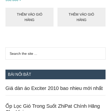
THÊM VÀO GIỎ
THÊM VÀO GIỎ
HÀNG
HÀNG
Sidebar
Search
the
chính
site
...
BÀI NỔI BẬT
Giá dàn áo Exciter 2010 bao nhieu mới nhất
Ốp Lọc Gió Trong Suốt ZhiPat Chính Hãng