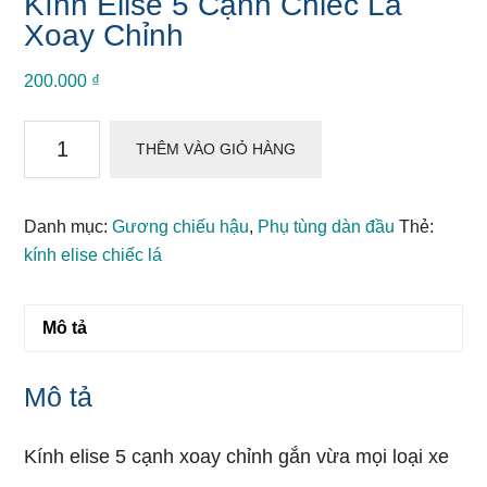
Kính Elise 5 Cạnh Chiếc Lá
Xoay Chỉnh
200.000
₫
Kính
THÊM VÀO GIỎ HÀNG
Elise
5
Cạnh
Danh mục:
Gương chiếu hậu
,
Phụ tùng dàn đầu
Thẻ:
Chiếc
kính elise chiếc lá
Lá
Xoay
Mô tả
Chỉnh
số
lượng
Mô tả
Kính elise 5 cạnh xoay chỉnh gắn vừa mọi loại xe