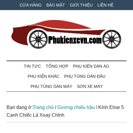
Skip
Skip
Bỏ
CỬA HÀNG
BẢO MẬT
GIỚI THIỆU
LIÊN HỆ
to
to
qua
main
secondary
primary
content
menu
sidebar
Phụ
Phụ
tùng
TIN TỨC
TỔNG HỢP
PHỤ KIỆN DÀN ÁO
kiện
xe
PHỤ KIỆN KHÁC
PHỤ TÙNG DÀN ĐẦU
máy
xe
và
PHỤ TÙNG DÀN MÁY
SƠN XE MÁY
ô
VN
tô
Bạn đang ở:
Trang chủ
/
Gương chiếu hậu
/
Kính Elise 5
giá
Cạnh Chiếc Lá Xoay Chỉnh
tốt
nhất