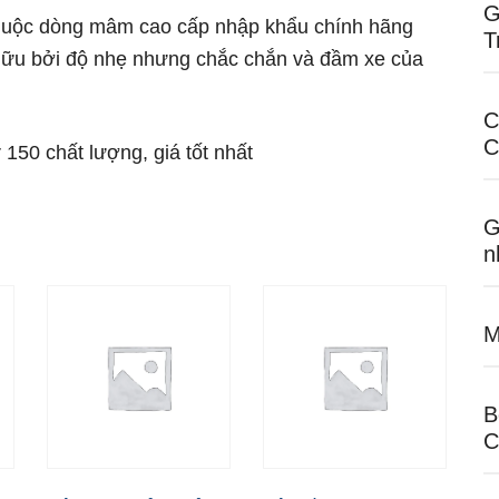
G
huộc dòng mâm cao cấp nhập khẩu chính hãng
T
 hữu bởi độ nhẹ nhưng chắc chắn và đầm xe của
C
C
50 chất lượng, giá tốt nhất
G
n
M
B
C