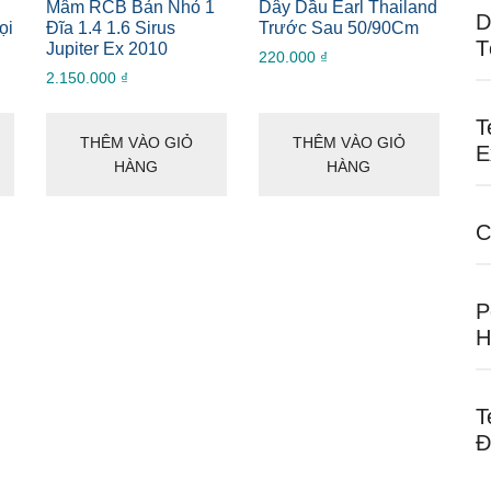
Mâm RCB Bản Nhỏ 1
Dây Dầu Earl Thailand
D
ọi
Đĩa 1.4 1.6 Sirus
Trước Sau 50/90Cm
T
Jupiter Ex 2010
220.000
₫
2.150.000
₫
T
THÊM VÀO GIỎ
THÊM VÀO GIỎ
E
HÀNG
HÀNG
C
P
H
T
Đ