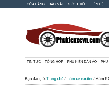
Skip
Skip
Bỏ
CỬA HÀNG
BẢO MẬT
GIỚI THIỆU
LIÊN HỆ
to
to
qua
main
secondary
primary
content
menu
sidebar
Phụ
Phụ
tùng
TIN TỨC
TỔNG HỢP
PHỤ KIỆN DÀN ÁO
PHỤ 
kiện
xe
máy
xe
và
Bạn đang ở:
Trang chủ
/
mâm xe exciter
/
Mâm RCB
ô
VN
tô
giá
tốt