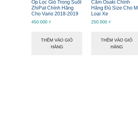
Ốp Lọc Gió Trong Suốt
Căm Osaki Chính
ZhiPat Chính Hãng
Hãng Đủ Size Cho M
Cho Vario 2018-2019
Loại Xe
450.000
₫
250.000
₫
THÊM VÀO GIỎ
THÊM VÀO GIỎ
HÀNG
HÀNG