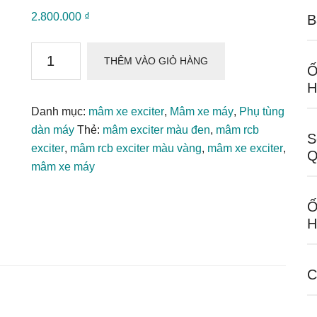
2.800.000
₫
B
Mâm
THÊM VÀO GIỎ HÀNG
RCB
Ố
H
2
Đĩa
Danh mục:
mâm xe exciter
,
Mâm xe máy
,
Phụ tùng
1.6
dàn máy
Thẻ:
mâm exciter màu đen
,
mâm rcb
S
1.85
exciter
,
mâm rcb exciter màu vàng
,
mâm xe exciter
,
Q
Dành
mâm xe máy
Cho
Exciter
Ố
150
H
số
lượng
C