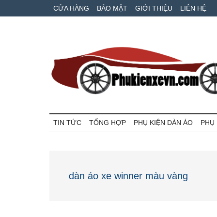
Skip
Skip
Bỏ
CỬA HÀNG
BẢO MẬT
GIỚI THIỆU
LIÊN HỆ
to
to
qua
main
secondary
primary
content
menu
sidebar
Phụ
Phụ
tùng
TIN TỨC
TỔNG HỢP
PHỤ KIỆN DÀN ÁO
PHỤ 
kiện
xe
máy
xe
và
ô
VN
dàn áo xe winner màu vàng
tô
giá
tốt