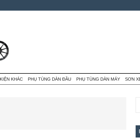
KIỆN KHÁC
PHỤ TÙNG DÀN ĐẦU
PHỤ TÙNG DÀN MÁY
SƠN X
S
S
th
c
si
...