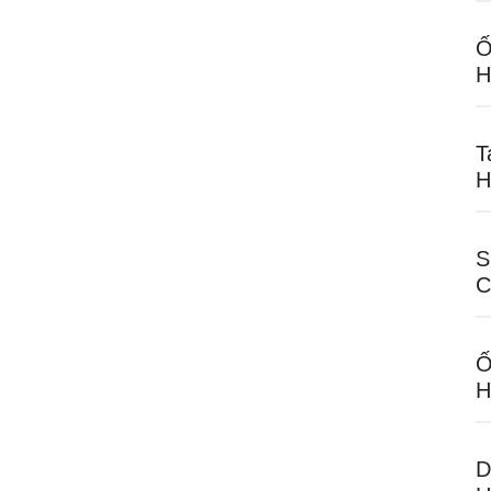
Ố
H
T
H
S
C
Ố
H
D