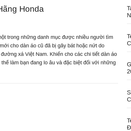
 Hãng Honda
T
N
T
một trong những danh mục được nhiều người tìm
C
 mới cho dàn áo cũ đã bị gãy bát hoặc nứt do
 đường xá Việt Nam. Khiến cho các chi tiết dàn áo
ó thể làm bạn đang lo âu và đặc biệt đối với những
G
á
2
S
er
C
h
g
T
da
Đ