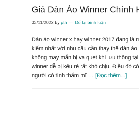
nhất
Giá Dàn Áo Winner Chính
03/11/2022
by
pth
Để lại bình luận
Dàn áo winner x hay winner 2017 đang là 
kiếm nhất với nhu cầu cần thay thế dàn áo
không may mắn bị va quẹt khi lưu thông tại
winner dễ bị kêu rè rất khó chịu. Điều đó c
vềGi
người có tính thẩm mĩ …
[Đọc thêm...]
Dàn
Áo
Winn
Chín
Hãn
Hon