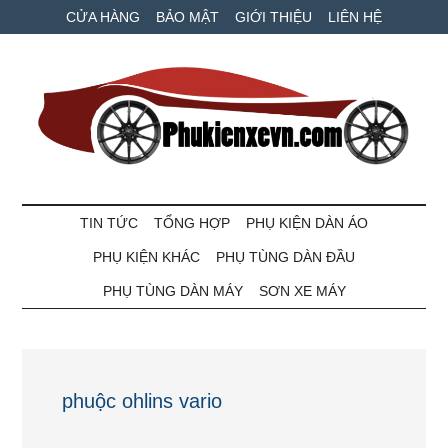
Skip
Skip
Bỏ
CỬA HÀNG
BẢO MẬT
GIỚI THIỆU
LIÊN HỆ
to
to
qua
main
secondary
primary
content
menu
sidebar
Phụ
Phụ
tùng
TIN TỨC
TỔNG HỢP
PHỤ KIỆN DÀN ÁO
kiện
xe
PHỤ KIỆN KHÁC
PHỤ TÙNG DÀN ĐẦU
máy
xe
và
PHỤ TÙNG DÀN MÁY
SƠN XE MÁY
ô
VN
tô
giá
tốt
phuộc ohlins vario
nhất