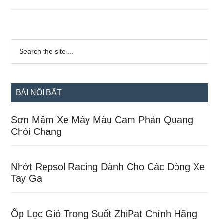
Phuộc
Ohlins
Bình
Sidebar
Dầu
Search
the
chính
Chính
site
Hãng
...
ĐHG
BÀI NỔI BẬT
New
100%
Sơn Mâm Xe Máy Màu Cam Phản Quang
Chói Chang
Nhớt Repsol Racing Dành Cho Các Dòng Xe
Tay Ga
Ốp Lọc Gió Trong Suốt ZhiPat Chính Hãng