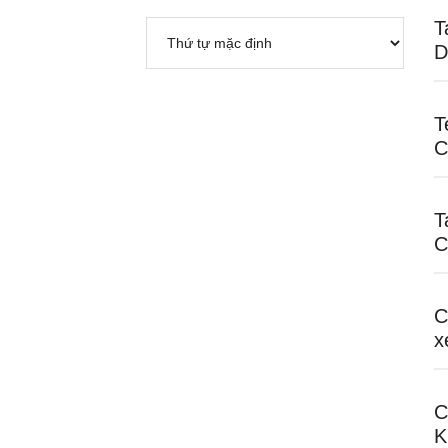
T
D
T
C
T
C
C
x
C
K