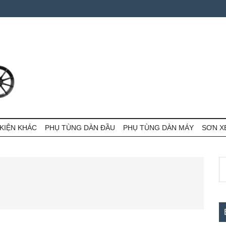
KIỆN KHÁC
PHỤ TÙNG DÀN ĐẦU
PHỤ TÙNG DÀN MÁY
SƠN X
S
S
th
c
si
...