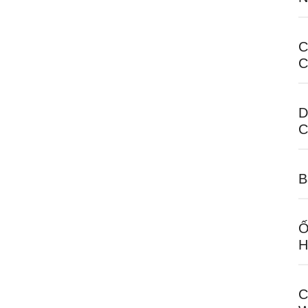
C
C
D
C
B
Ố
H
C