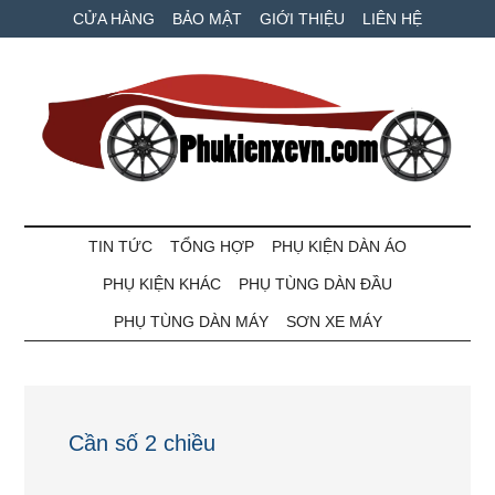
Skip
Skip
Bỏ
CỬA HÀNG
BẢO MẬT
GIỚI THIỆU
LIÊN HỆ
to
to
qua
main
secondary
primary
content
menu
sidebar
Phụ
Phụ
tùng
TIN TỨC
TỔNG HỢP
PHỤ KIỆN DÀN ÁO
kiện
xe
PHỤ KIỆN KHÁC
PHỤ TÙNG DÀN ĐẦU
máy
xe
và
PHỤ TÙNG DÀN MÁY
SƠN XE MÁY
ô
VN
tô
giá
tốt
Cần số 2 chiều
nhất