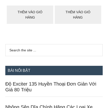
THÊM VÀO GIỎ
THÊM VÀO GIỎ
HÀNG
HÀNG
Sidebar
Search
the
chính
site
...
BÀI NỔI BẬT
Độ Exciter 135 Huyền Thoại Đơn Giản Với
Giá 80 Triệu
Nhông Sên Dĩa Chính Hãng Các Loại Xe