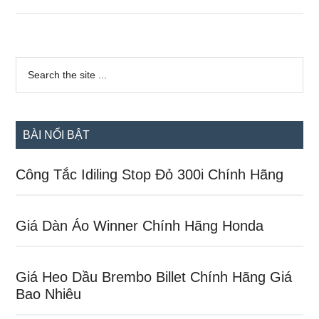
Giá
Dàn
Áo
Sidebar
Wave
Search
the
chính
Alpha
site
Chính
...
Hãng
BÀI NỔI BẬT
Honda
Công Tắc Idiling Stop Đỏ 300i Chính Hãng
Giá Dàn Áo Winner Chính Hãng Honda
Giá Heo Dầu Brembo Billet Chính Hãng Giá
Bao Nhiêu