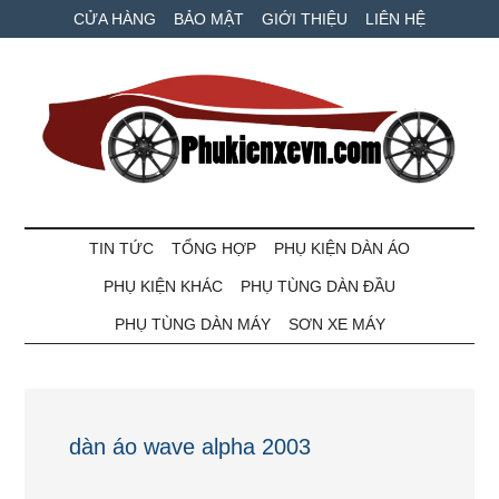
Skip
Skip
Bỏ
CỬA HÀNG
BẢO MẬT
GIỚI THIỆU
LIÊN HỆ
to
to
qua
main
secondary
primary
content
menu
sidebar
Phụ
Phụ
tùng
TIN TỨC
TỔNG HỢP
PHỤ KIỆN DÀN ÁO
kiện
xe
PHỤ KIỆN KHÁC
PHỤ TÙNG DÀN ĐẦU
máy
xe
và
PHỤ TÙNG DÀN MÁY
SƠN XE MÁY
ô
VN
tô
giá
tốt
dàn áo wave alpha 2003
nhất